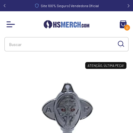
FRETE GRÁTIS acim
Site 100% Seguro | Vendedora Oficial
0
ATENÇÃO, ÚLTIMA PEÇA!