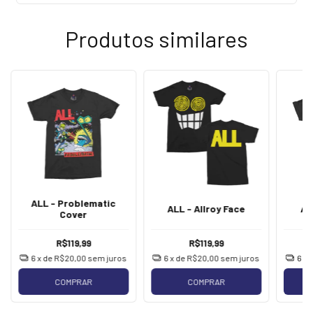
Produtos similares
ALL - Problematic
ALL - Allroy Face
AL
Cover
R$119,99
R$119,99
6
x de
R$20,00
sem juros
6
x de
R$20,00
sem juros
6
x 
COMPRAR
COMPRAR