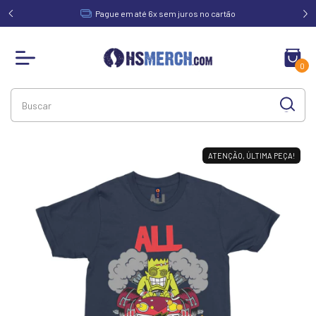
acima de
Pague em até 6x sem juros no cartão
0
ATENÇÃO, ÚLTIMA PEÇA!