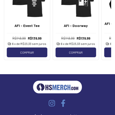
AFI - 
AFI - Event Tee
AFI - Doorway
R$149,99
R$139,99
R$149,99
R$139,99
R$2
6
x de
R$23,33
sem juros
6
x de
R$23,33
sem juros
6
x
COMPRAR
COMPRAR