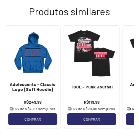
Produtos similares
Adolescents - Classic
Ado
TSOL - Punk Journal
Logo [Soft Hoodie]
R$249,99
R$119,99
6
x de
R$41,67
sem juros
6
x de
R$20,00
sem juros
6
x 
COMPRAR
COMPRAR