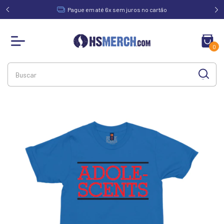
acima de
Pague em até 6x sem juros no cartão
0