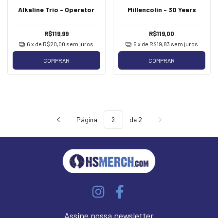
Alkaline Trio - Operator
Millencolin - 30 Years
R$119,99
R$119,00
6
x de
R$20,00
sem juros
6
x de
R$19,83
sem juros
COMPRAR
COMPRAR
Página
de 2
Assine nossa newsletter