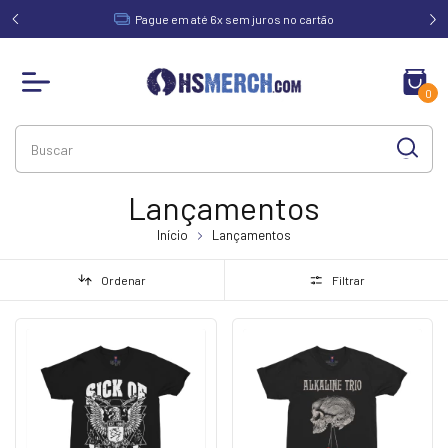
acima de
Pague em até 6x sem juros no cartão
0
Lançamentos
Início
Lançamentos
Ordenar
Filtrar