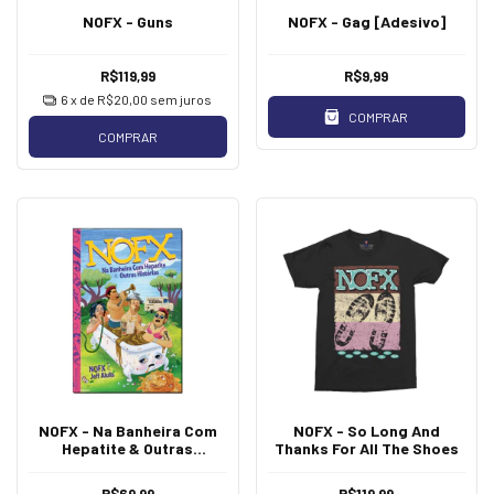
NOFX - Guns
NOFX - Gag [Adesivo]
R$119,99
R$9,99
6
x de
R$20,00
sem juros
COMPRAR
COMPRAR
NOFX - Na Banheira Com
NOFX - So Long And
Hepatite & Outras
Thanks For All The Shoes
Historias [Livro]
R$69,99
R$119,99