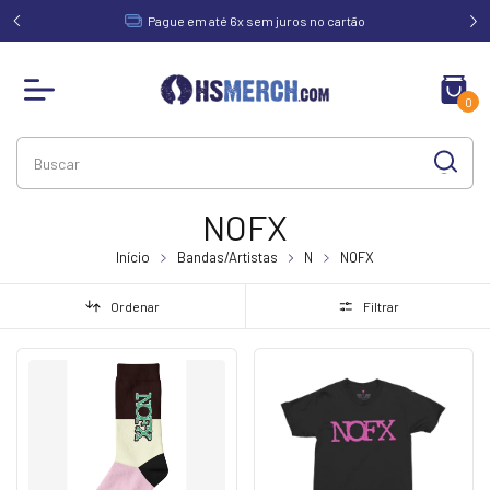
acima de
Pague em até 6x sem juros no cartão
0
NOFX
Início
Bandas/Artistas
N
NOFX
Ordenar
Filtrar