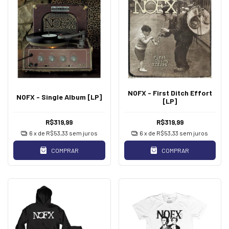
NOFX - First Ditch Effort
NOFX - Single Album [LP]
[LP]
R$319,99
R$319,99
6
x de
R$53,33
sem juros
6
x de
R$53,33
sem juros
COMPRAR
COMPRAR