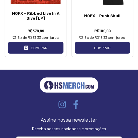
NOFX - Ribbed Live In A
NOFX - Punk Skull
Dive [LP]
R$379,99
R$109,99
6
x de
R$63,33
sem juros
6
x de
R$18,33
sem juros
COMPRAR
COMPRAR
Assine nossa newsletter
Receba nossas novidades e promoções