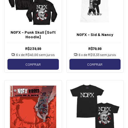
NOFX - Punk Skull [Soft
NOFX - Sid & Nancy
Hoodie]
R$239,99
R$79,99
6
x de
R$40,00
sem juros
6
x de
R$13,33
sem juros
COMPRAR
COMPRAR