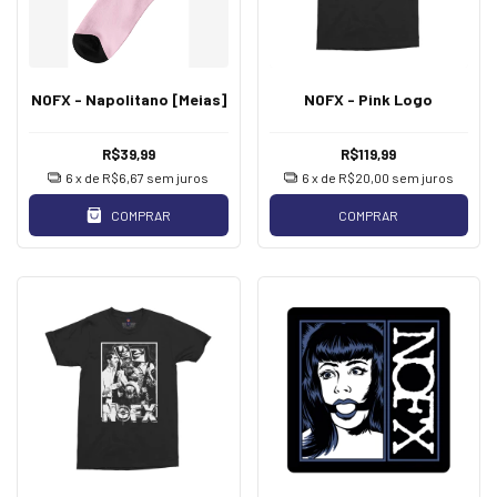
NOFX - Napolitano [Meias]
NOFX - Pink Logo
R$39,99
R$119,99
6
x de
R$6,67
sem juros
6
x de
R$20,00
sem juros
COMPRAR
COMPRAR