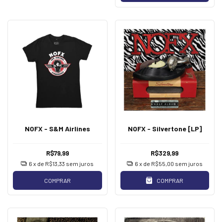
NOFX - S&M Airlines
NOFX - Silvertone [LP]
R$79,99
R$329,99
6
x de
R$13,33
sem juros
6
x de
R$55,00
sem juros
COMPRAR
COMPRAR