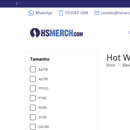
WhatsApp
(11) 5083-4288
contato@hsmer
Hot W
Tamanho
Início
Band
3g (19)
4g (19)
PP (12)
P (19)
M (19)
G (19)
GG (19)