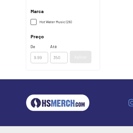
Marca
Hot Water Music (26)
Preço
De
Até
Aplicar