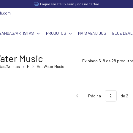
Pague em até 6x sem juros no cartão
ch.com
BANDAS/ARTISTAS
PRODUTOS
MAIS VENDIDOS
BLUE DEAL
ater Music
Exibindo 5-8 de 28 produto
as/Artistas
H
Hot Water Music
Página
de 2